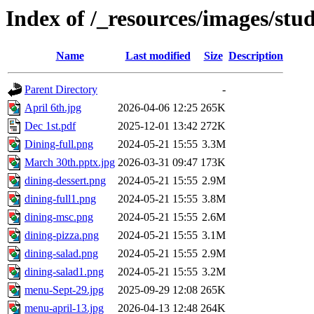
Index of /_resources/images/stud
Name
Last modified
Size
Description
Parent Directory
-
April 6th.jpg
2026-04-06 12:25
265K
Dec 1st.pdf
2025-12-01 13:42
272K
Dining-full.png
2024-05-21 15:55
3.3M
March 30th.pptx.jpg
2026-03-31 09:47
173K
dining-dessert.png
2024-05-21 15:55
2.9M
dining-full1.png
2024-05-21 15:55
3.8M
dining-msc.png
2024-05-21 15:55
2.6M
dining-pizza.png
2024-05-21 15:55
3.1M
dining-salad.png
2024-05-21 15:55
2.9M
dining-salad1.png
2024-05-21 15:55
3.2M
menu-Sept-29.jpg
2025-09-29 12:08
265K
menu-april-13.jpg
2026-04-13 12:48
264K