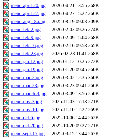
menu-april-20.jpg
2026-04-21 13:55
268K
menu-april-27.jpg
2026-04-27 15:22
266K
menu-aug-18.png
2025-08-19 09:03
309K
menu-feb-2.jpg
2026-02-03 09:26
274K
menu-feb-9.jpg
2026-02-09 15:04
268K
menu-feb-16.jpg
2026-02-16 09:58
265K
menu-feb-23.jpg
2026-02-23 11:41
268K
menu-jan-12.jpg
2026-01-12 10:25
272K
menu-jan-19.jpg
2026-01-20 09:45
260K
menu-mar-2.png
2026-03-02 12:35
360K
menu-mar-23.jpg
2026-03-23 09:41
266K
menu-march-9.jpg
2026-03-09 13:56
250K
menu-nov-3.jpg
2025-11-03 17:18
271K
menu-nov-10.jpg
2025-11-10 12:22
269K
menu-oct-6.jpg
2025-10-06 14:44
262K
menu-oct-20.jpg
2025-10-20 09:27
271K
menu-sept-15.jpg
2025-09-15 13:44
267K