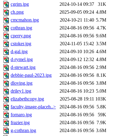
cgrim.jpg
2024-10-14 09:37
31K
ch.png
2025-09-05 09:24
4.8M
cmcmahon.jpg
2024-10-21 11:40
5.7M
cothran.jpg
2024-08-16 09:56
4.7K
cperry.png
2024-08-16 09:56
9.6M
cstoker.jpg
2024-11-05 15:42
3.5M
d-gal.jpg
2024-09-10 10:26
4.6M
d-rymel.jpg
2024-09-12 12:32
4.8M
d-stewart.jpg
2024-08-16 09:56
2.9M
debbie-paul-2023.jpg
2024-08-16 09:56
8.1K
dloving.jpg
2024-08-16 09:56
3.8M
driley1.jpg
2024-08-16 10:23
5.0M
elizabethcopy.jpg
2025-08-28 19:11
103K
faculty-image-placeh..>
2024-08-16 09:56
5.8K
fornaro.jpg
2024-08-16 09:56
59K
frazier.jpg
2024-08-16 09:56
7.9K
g-cothran.jpg
2024-08-16 09:56
3.6M