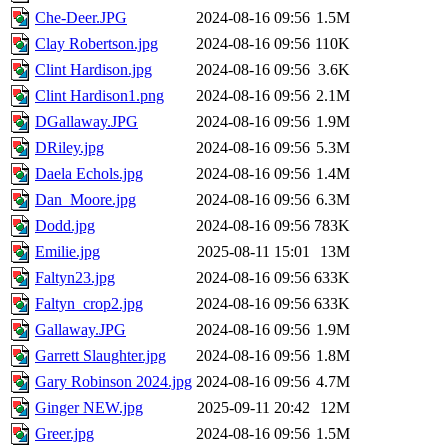
Che-Deer.JPG
2024-08-16 09:56
1.5M
Clay Robertson.jpg
2024-08-16 09:56
110K
Clint Hardison.jpg
2024-08-16 09:56
3.6K
Clint Hardison1.png
2024-08-16 09:56
2.1M
DGallaway.JPG
2024-08-16 09:56
1.9M
DRiley.jpg
2024-08-16 09:56
5.3M
Daela Echols.jpg
2024-08-16 09:56
1.4M
Dan_Moore.jpg
2024-08-16 09:56
6.3M
Dodd.jpg
2024-08-16 09:56
783K
Emilie.jpg
2025-08-11 15:01
13M
Faltyn23.jpg
2024-08-16 09:56
633K
Faltyn_crop2.jpg
2024-08-16 09:56
633K
Gallaway.JPG
2024-08-16 09:56
1.9M
Garrett Slaughter.jpg
2024-08-16 09:56
1.8M
Gary Robinson 2024.jpg
2024-08-16 09:56
4.7M
Ginger NEW.jpg
2025-09-11 20:42
12M
Greer.jpg
2024-08-16 09:56
1.5M