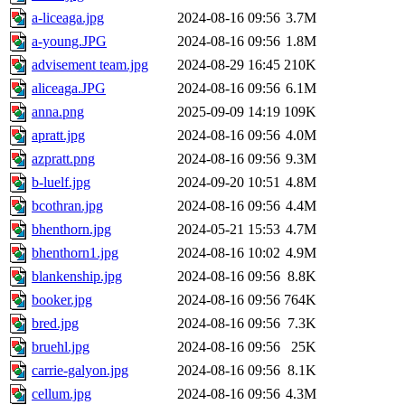
a-liceaga.jpg
2024-08-16 09:56
3.7M
a-young.JPG
2024-08-16 09:56
1.8M
advisement team.jpg
2024-08-29 16:45
210K
aliceaga.JPG
2024-08-16 09:56
6.1M
anna.png
2025-09-09 14:19
109K
apratt.jpg
2024-08-16 09:56
4.0M
azpratt.png
2024-08-16 09:56
9.3M
b-luelf.jpg
2024-09-20 10:51
4.8M
bcothran.jpg
2024-08-16 09:56
4.4M
bhenthorn.jpg
2024-05-21 15:53
4.7M
bhenthorn1.jpg
2024-08-16 10:02
4.9M
blankenship.jpg
2024-08-16 09:56
8.8K
booker.jpg
2024-08-16 09:56
764K
bred.jpg
2024-08-16 09:56
7.3K
bruehl.jpg
2024-08-16 09:56
25K
carrie-galyon.jpg
2024-08-16 09:56
8.1K
cellum.jpg
2024-08-16 09:56
4.3M