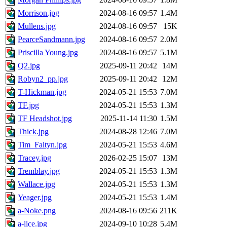
Morrison.jpg
2024-08-16 09:57
1.4M
Mullens.jpg
2024-08-16 09:57
15K
PearceSandmann.jpg
2024-08-16 09:57
2.0M
Priscilla Young.jpg
2024-08-16 09:57
5.1M
Q2.jpg
2025-09-11 20:42
14M
Robyn2_pp.jpg
2025-09-11 20:42
12M
T-Hickman.jpg
2024-05-21 15:53
7.0M
TF.jpg
2024-05-21 15:53
1.3M
TF Headshot.jpg
2025-11-14 11:30
1.5M
Thick.jpg
2024-08-28 12:46
7.0M
Tim_Faltyn.jpg
2024-05-21 15:53
4.6M
Tracey.jpg
2026-02-25 15:07
13M
Tremblay.jpg
2024-05-21 15:53
1.3M
Wallace.jpg
2024-05-21 15:53
1.3M
Yeager.jpg
2024-05-21 15:53
1.4M
a-Noke.png
2024-08-16 09:56
211K
a-lice.jpg
2024-09-10 10:28
5.4M