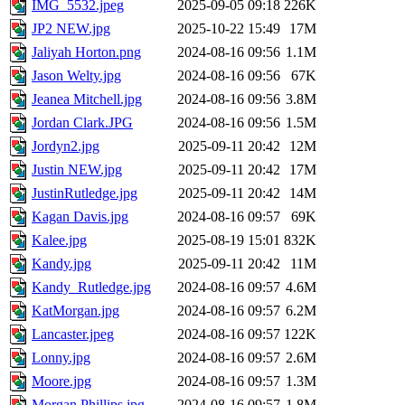
IMG_5532.jpeg
2025-09-05 09:18
226K
JP2 NEW.jpg
2025-10-22 15:49
17M
Jaliyah Horton.png
2024-08-16 09:56
1.1M
Jason Welty.jpg
2024-08-16 09:56
67K
Jeanea Mitchell.jpg
2024-08-16 09:56
3.8M
Jordan Clark.JPG
2024-08-16 09:56
1.5M
Jordyn2.jpg
2025-09-11 20:42
12M
Justin NEW.jpg
2025-09-11 20:42
17M
JustinRutledge.jpg
2025-09-11 20:42
14M
Kagan Davis.jpg
2024-08-16 09:57
69K
Kalee.jpg
2025-08-19 15:01
832K
Kandy.jpg
2025-09-11 20:42
11M
Kandy_Rutledge.jpg
2024-08-16 09:57
4.6M
KatMorgan.jpg
2024-08-16 09:57
6.2M
Lancaster.jpeg
2024-08-16 09:57
122K
Lonny.jpg
2024-08-16 09:57
2.6M
Moore.jpg
2024-08-16 09:57
1.3M
Morgan Phillips.jpg
2024-08-16 09:57
1.8M