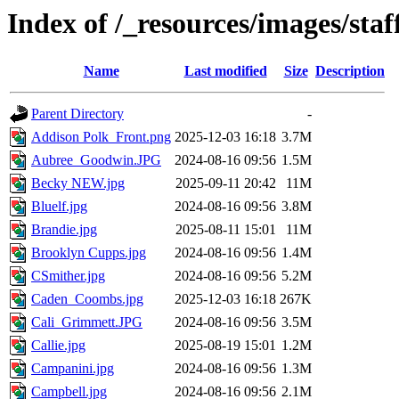
Index of /_resources/images/staf
Name
Last modified
Size
Description
Parent Directory
-
Addison Polk_Front.png
2025-12-03 16:18
3.7M
Aubree_Goodwin.JPG
2024-08-16 09:56
1.5M
Becky NEW.jpg
2025-09-11 20:42
11M
Bluelf.jpg
2024-08-16 09:56
3.8M
Brandie.jpg
2025-08-11 15:01
11M
Brooklyn Cupps.jpg
2024-08-16 09:56
1.4M
CSmither.jpg
2024-08-16 09:56
5.2M
Caden_Coombs.jpg
2025-12-03 16:18
267K
Cali_Grimmett.JPG
2024-08-16 09:56
3.5M
Callie.jpg
2025-08-19 15:01
1.2M
Campanini.jpg
2024-08-16 09:56
1.3M
Campbell.jpg
2024-08-16 09:56
2.1M